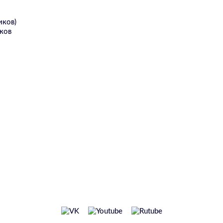
иков)
ков