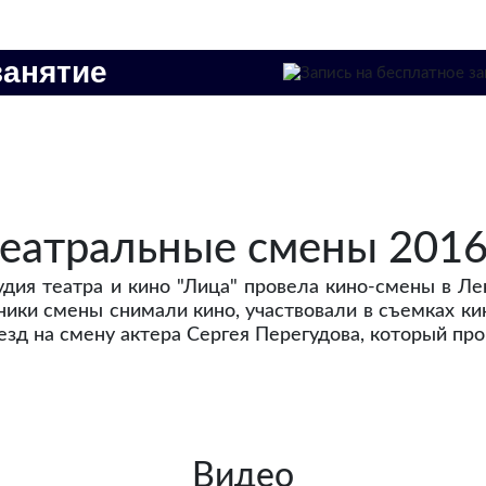
занятие
еатральные смены 2016 
удия театра и кино "Лица" провела кино-смены в Л
ники смены снимали кино, участвовали в съемках кин
езд на смену актера Сергея Перегудова, который пр
Видео