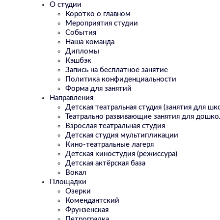
О студии
Коротко о главном
Мероприятия студии
События
Наша команда
Дипломы
Кэшбэк
Запись на бесплатное занятие
Политика конфиденциальности
Форма для занятий
Направления
Детская театральная студия (занятия для шк
Театрально развивающие занятия для дошко
Взрослая театральная студия
Детская студия мультипликации
Кино-театральные лагеря
Детская киностудия (режиссура)
Детская актёрская база
Вокал
Площадки
Озерки
Комендантский
Фрунзенская
Петроградка