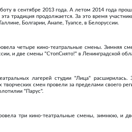
аботу в сентябре 2013 года. А летом 2014 года прош
 эта традиция продолжается. За это время участни
аллине, Болгарии, Анапе, Туапсе, в Белоруссии.
провела четыре кино-театральные смены. Зимняя сме
сии, и две смены "СтопСнято!" в Ленинградской обл
театральных лагерей студии "Лица" расширилась.
х творческих смен провели за пределами своего реги
флотилии "Парус".
провела три кино-театральные смены, зимнюю, и д